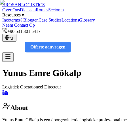
BROSAN
LOGISTICS
Over Ons
Diensten
Routes
Sectoren
Resources
▼
Incoterms®
Bloggen
Case Studies
Locations
Glossary
Neem Contact Op
+90 531 301 5417
NL
Offerte aanvragen
Track
Yunus Emre Gökalp
Logistiek Operationeel Directeur
About
Yunus Emre Gökalp is een doorgewinterde logistieke professional met 