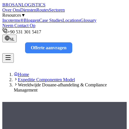
BROSAN
LOGISTICS
Over Ons
Diensten
Routes
Sectoren
Resources
▼
Incoterms®
Bloggen
Case Studies
Locations
Glossary
Neem Contact Op
+90 531 301 5417
NL
Offerte aanvragen
Track
Home
Expeditie Componenten Model
Wereldwijde Douane-afhandeling & Compliance
Management