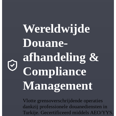
Wereldwijde
Douane-
afhandeling &
Compliance
Management
Vlotte grensoverschrijdende operaties
dankzij professionele douanediensten in
Turkije. Gecertificeerd middels AEO/YYS.