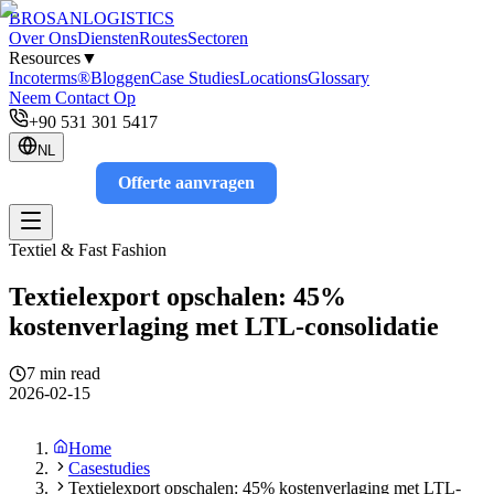
BROSAN
LOGISTICS
Over Ons
Diensten
Routes
Sectoren
Resources
▼
Incoterms®
Bloggen
Case Studies
Locations
Glossary
Neem Contact Op
+90 531 301 5417
NL
Offerte aanvragen
Track
Textiel & Fast Fashion
Textielexport opschalen: 45%
kostenverlaging met LTL-consolidatie
7 min read
2026-02-15
Home
Casestudies
Textielexport opschalen: 45% kostenverlaging met LTL-