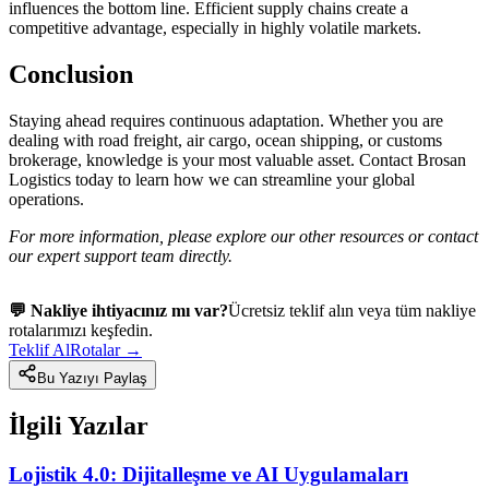
influences the bottom line. Efficient supply chains create a
competitive advantage, especially in highly volatile markets.
Conclusion
Staying ahead requires continuous adaptation. Whether you are
dealing with road freight, air cargo, ocean shipping, or customs
brokerage, knowledge is your most valuable asset. Contact Brosan
Logistics today to learn how we can streamline your global
operations.
For more information, please explore our other resources or contact
our expert support team directly.
💬 Nakliye ihtiyacınız mı var?
Ücretsiz teklif alın veya tüm nakliye
rotalarımızı keşfedin.
Teklif Al
Rotalar →
Bu Yazıyı Paylaş
İlgili Yazılar
Lojistik 4.0: Dijitalleşme ve AI Uygulamaları