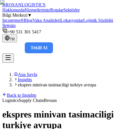
BROSAN
LOGISTICS
Hakkımızda
Hizmetlerimiz
Rotalar
Sektörler
Bilgi Merkezi
▼
Incoterms®
Blog
Vaka Analizleri
Lokasyonlar
Lojistik Sözlüğü
İletişim
+90 531 301 5417
TR
Teklif Al
Takip
Ana Sayfa
Insights
ekspres minivan tasimaciligi turkiye avrupa
Back to Insights
Logistics
Supply Chain
Brosan
ekspres minivan tasimaciligi
turkiye avrupa