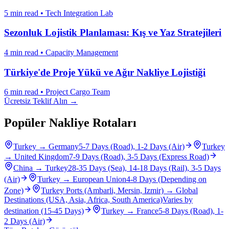
5 min read
•
Tech Integration Lab
Sezonluk Lojistik Planlaması: Kış ve Yaz Stratejileri
4 min read
•
Capacity Management
Türkiye'de Proje Yükü ve Ağır Nakliye Lojistiği
6 min read
•
Project Cargo Team
Ücretsiz Teklif Alın →
Popüler Nakliye Rotaları
Turkey
→
Germany
5-7 Days (Road), 1-2 Days (Air)
Turkey
→
United Kingdom
7-9 Days (Road), 3-5 Days (Express Road)
China
→
Turkey
28-35 Days (Sea), 14-18 Days (Rail), 3-5 Days
(Air)
Turkey
→
European Union
4-8 Days (Depending on
Zone)
Turkey Ports (Ambarli, Mersin, Izmir)
→
Global
Destinations (USA, Asia, Africa, South America)
Varies by
destination (15-45 Days)
Turkey
→
France
5-8 Days (Road), 1-
2 Days (Air)