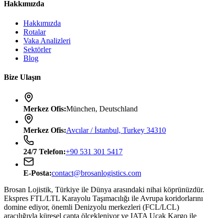
Hakkımızda
Hakkımızda
Rotalar
Vaka Analizleri
Sektörler
Blog
Bize Ulaşın
Merkez Ofis
:
München, Deutschland
Merkez Ofis
:
Avcılar / İstanbul, Turkey 34310
24/7
Telefon
:
+90 531 301 5417
E-Posta
:
contact@brosanlogistics.com
Brosan Lojistik, Türkiye ile Dünya arasındaki nihai köprünüzdür.
Ekspres FTL/LTL Karayolu Taşımacılığı ile Avrupa koridorlarını
domine ediyor, önemli Denizyolu merkezleri (FCL/LCL)
aracılığıyla küresel çapta ölçekleniyor ve IATA Uçak Kargo ile