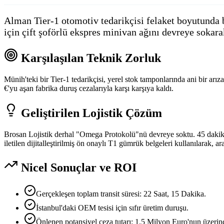
Alman Tier-1 otomotiv tedarikçisi felaket boyutunda b
için çift şoförlü ekspres minivan ağını devreye sokara
Karşılaşılan Teknik Zorluk
Münih'teki bir Tier-1 tedarikçisi, yerel stok tamponlarında ani bir ar
€'yu aşan fabrika duruş cezalarıyla karşı karşıya kaldı.
Geliştirilen Lojistik Çözüm
Brosan Lojistik derhal "Omega Protokolü"nü devreye soktu. 45 dakika i
iletilen dijitalleştirilmiş ön onaylı T1 gümrük belgeleri kullanılarak, ara
Nicel Sonuçlar ve ROI
Gerçekleşen toplam transit süresi: 22 Saat, 15 Dakika.
İstanbul'daki OEM tesisi için sıfır üretim duruşu.
Önlenen potansiyel ceza tutarı: 1.5 Milyon Euro'nun üzerin