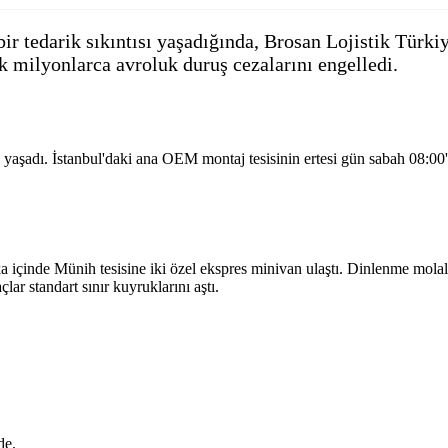
ir tedarik sıkıntısı yaşadığında, Brosan Lojistik Türki
k milyonlarca avroluk duruş cezalarını engelledi.
ıza yaşadı. İstanbul'daki ana OEM montaj tesisinin ertesi gün sabah 08:
çinde Münih tesisine iki özel ekspres minivan ulaştı. Dinlenme molaları
çlar standart sınır kuyruklarını aştı.
de.