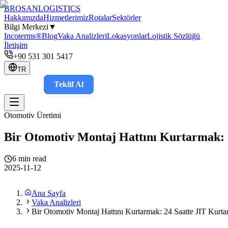
BROSAN
LOGISTICS
Hakkımızda
Hizmetlerimiz
Rotalar
Sektörler
Bilgi Merkezi
▼
Incoterms®
Blog
Vaka Analizleri
Lokasyonlar
Lojistik Sözlüğü
İletişim
+90 531 301 5417
TR
Teklif Al
Takip
Otomotiv Üretimi
Bir Otomotiv Montaj Hattını Kurtarmak: 
6 min read
2025-11-12
Ana Sayfa
Vaka Analizleri
Bir Otomotiv Montaj Hattını Kurtarmak: 24 Saatte JIT Kurt