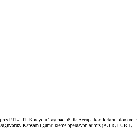
spres FTL/LTL Karayolu Taşımacılığı ile Avrupa koridorlarını domine e
sağlıyoruz. Kapsamlı gümrükleme operasyonlarımız (A.TR, EUR.1, T1), sınır