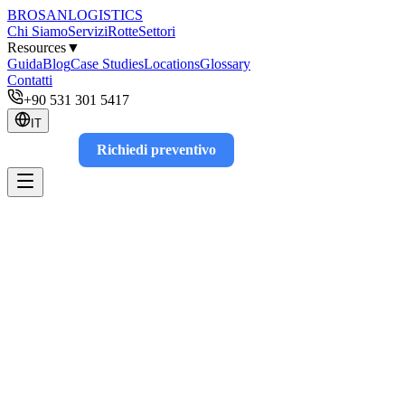
BROSAN
LOGISTICS
Chi Siamo
Servizi
Rotte
Settori
Resources
▼
Guida
Blog
Case Studies
Locations
Glossary
Contatti
+90 531 301 5417
IT
Richiedi preventivo
Track