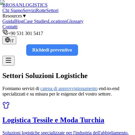
BROSAN
LOGISTICS
Chi Siamo
Servizi
Rotte
Settori
Resources
▼
Guida
Blog
Case Studies
Locations
Glossary
Contatti
+90 531 301 5417
IT
Richiedi preventivo
Track
Settori
Soluzioni Logistiche
Forniamo servizi di
catena di approvvigionamento
end-to-end
specializzati e su misura per le esigenze del vostro settore.
Logistica Tessile e Moda Turchia
Soluzioni logistiche specializzate per l'industria dell'abbigliamento.