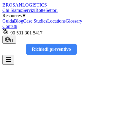
BROSAN
LOGISTICS
Chi Siamo
Servizi
Rotte
Settori
Resources
▼
Guida
Blog
Case Studies
Locations
Glossary
Contatti
+90 531 301 5417
IT
Richiedi preventivo
Track