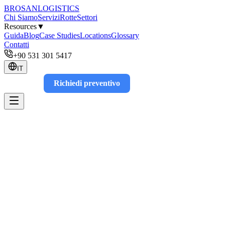
BROSAN
LOGISTICS
Chi Siamo
Servizi
Rotte
Settori
Resources
▼
Guida
Blog
Case Studies
Locations
Glossary
Contatti
+90 531 301 5417
IT
Richiedi preventivo
Track