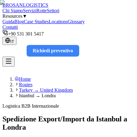
BROSAN
LOGISTICS
Chi Siamo
Servizi
Rotte
Settori
Resources
▼
Guida
Blog
Case Studies
Locations
Glossary
Contatti
+90 531 301 5417
IT
Richiedi preventivo
Track
Home
Routes
Turkey → United Kingdom
Istanbul → Londra
Logistica B2B Internazionale
Spedizione Export/Import da Istanbul a
Londra