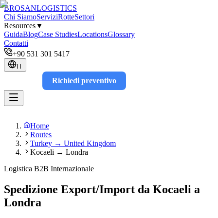
BROSAN
LOGISTICS
Chi Siamo
Servizi
Rotte
Settori
Resources
▼
Guida
Blog
Case Studies
Locations
Glossary
Contatti
+90 531 301 5417
IT
Richiedi preventivo
Track
Home
Routes
Turkey → United Kingdom
Kocaeli → Londra
Logistica B2B Internazionale
Spedizione Export/Import da Kocaeli a
Londra