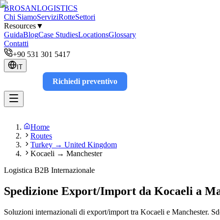
BROSAN
LOGISTICS
Chi Siamo
Servizi
Rotte
Settori
Resources
▼
Guida
Blog
Case Studies
Locations
Glossary
Contatti
+90 531 301 5417
IT
Richiedi preventivo
Track
Home
Routes
Turkey → United Kingdom
Kocaeli → Manchester
Logistica B2B Internazionale
Spedizione Export/Import da Kocaeli a M
Soluzioni internazionali di export/import tra Kocaeli e Manchester. S