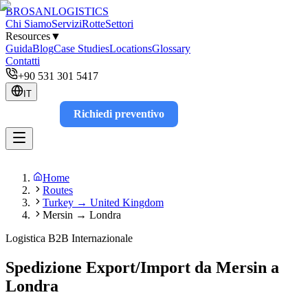
BROSAN
LOGISTICS
Chi Siamo
Servizi
Rotte
Settori
Resources
▼
Guida
Blog
Case Studies
Locations
Glossary
Contatti
+90 531 301 5417
IT
Richiedi preventivo
Track
Home
Routes
Turkey → United Kingdom
Mersin → Londra
Logistica B2B Internazionale
Spedizione Export/Import da Mersin a
Londra