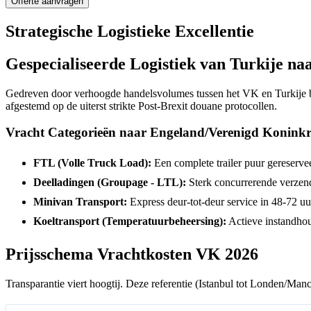
Offerte aanvragen
Strategische Logistieke Excellentie
Gespecialiseerde Logistiek van Turkije na
Gedreven door verhoogde handelsvolumes tussen het VK en Turkije 
afgestemd op de uiterst strikte Post-Brexit douane protocollen.
Vracht Categorieën naar Engeland/Verenigd Koninkr
FTL (Volle Truck Load):
Een complete trailer puur gereserve
Deelladingen (Groupage - LTL):
Sterk concurrerende verzen
Minivan Transport:
Express deur-tot-deur service in 48-72 uu
Koeltransport (Temperatuurbeheersing):
Actieve instandho
Prijsschema Vrachtkosten VK 2026
Transparantie viert hoogtij. Deze referentie (Istanbul tot Londen/Manch