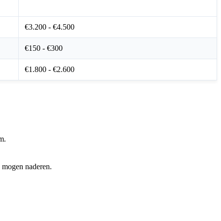
Kostprijs Indicatie (€)
€3.200 - €4.500
€150 - €300
€1.800 - €2.600
m.
te mogen naderen.