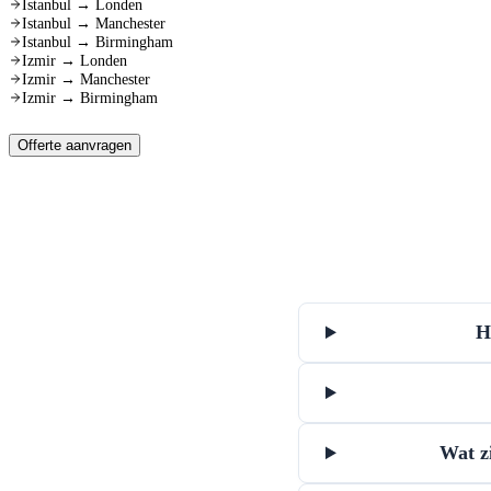
Istanbul
→
Londen
Istanbul
→
Manchester
Istanbul
→
Birmingham
Izmir
→
Londen
Izmir
→
Manchester
Izmir
→
Birmingham
Offerte aanvragen
H
Wat z