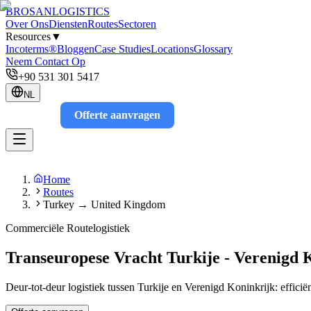
BROSAN
LOGISTICS
Over Ons
Diensten
Routes
Sectoren
Resources
▼
Incoterms®
Bloggen
Case Studies
Locations
Glossary
Neem Contact Op
+90 531 301 5417
NL
Offerte aanvragen
Track
Home
Routes
Turkey → United Kingdom
Commerciële Routelogistiek
Transeuropese Vracht Turkije - Verenigd 
Deur-tot-deur logistiek tussen Turkije en Verenigd Koninkrijk: efficiënt