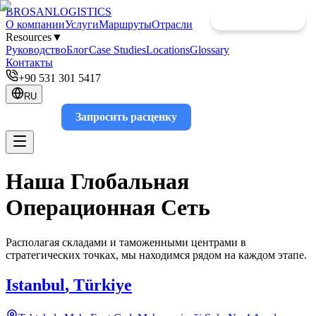
BROSAN
LOGISTICS
Скоро открытие
Скоро открытие
О компании
Услуги
Маршруты
Отрасли
Resources
▼
Руководство
Блог
Case Studies
Locations
Glossary
Контакты
+90 531 301 5417
RU
Запросить расценку
Track
Наша Глобальная
Операционная Сеть
Располагая складами и таможенными центрами в
стратегических точках, мы находимся рядом на каждом этапе.
Istanbul
,
Türkiye