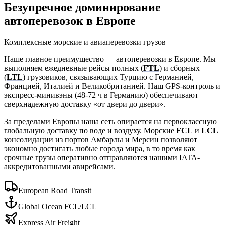
Безупречное доминирование
автоперевозок в Европе
Комплексные морские и авиаперевозки грузов
Наше главное преимущество — автоперевозки в Европе. Мы
выполняем ежедневные рейсы полных (
FTL
) и сборных
(
LTL
) грузовиков, связывающих Турцию с Германией,
Францией, Италией и Великобританией. Наш GPS-контроль и
экспресс-минивэны (48-72 ч в Германию) обеспечивают
сверхнадежную доставку «от двери до двери».
За пределами Европы наша сеть опирается на первоклассную
глобальную доставку по воде и воздуху. Морские
FCL
и
LCL
консолидации из портов Амбарлы и Мерсин позволяют
экономно достигать любые города мира, в то время как
срочные грузы оперативно отправляются нашими IATA-
аккредитованными авирейсами.
European Road Transit
Global Ocean FCL/LCL
Express Air Freight