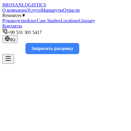
BROSAN
LOGISTICS
О компании
Услуги
Маршруты
Отрасли
Resources
▼
Руководство
Блог
Case Studies
Locations
Glossary
Контакты
+90 531 301 5417
RU
Запросить расценку
Track