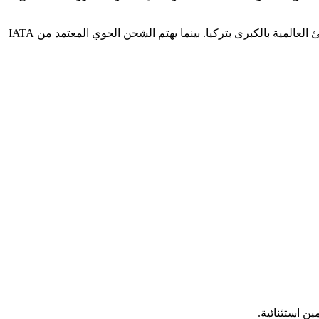
نوفر قدرات بحرية عالية التنافسية لربط الموانئ العالمية بالكبرى بتركيا. بينما يهتم الشحن الجوي المعتمد من IATA