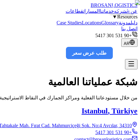
BROSAN
LOGISTICS
يفتتح قريباً
يفتتح قريباً
عن الشركة
خدماتنا
المسارات
قطاعات
▼
Resources
دليل
مدونة
Glossary
Locations
Case Studies
اتصل بنا
+90 531 301 5417
AR
طلب عرض سعر
Track
شبكة عملياتنا العالمية
من خلال مستودعاتنا الفعلية ومراكز الجمارك في النقاط الاستراتيجي
Istanbul
,
Türkiye
Tahtakale Mah. Fırat Cad. Mahmurçiçeği Sok. No:4 Avcılar
,
34310
+90 531 301 5417
contact@brosanlogistics.com