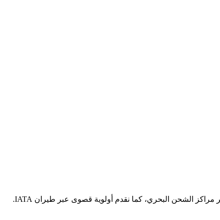
بروسان للإمدادات هي الجسر الأمثل بين تركيا والعالم. نهيمن على الممرات الأوروبية عبر الشحن البري FTL/LTL السريع، ونتوسع عالمياً عبر مراكز الشحن البحري، كما نقدم أولوية قصوى عبر طيران IATA.