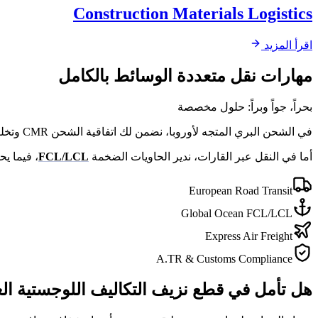
Construction Materials Logistics
اقرأ المزيد
مهارات نقل متعددة الوسائط بالكامل
بحراً، جواً وبراً: حلول مخصصة
في الشحن البري المتجه لأوروبا، نضمن لك اتفاقية الشحن CMR وتخليصاً جمركياً سريعاً وأقل وقت عبور.
أما في النقل عبر القارات، ندير الحاويات الضخمة
FCL/LCL
، فيما يحفظ لك طيراننا الجوي A
European Road Transit
Global Ocean FCL/LCL
Express Air Freight
A.TR & Customs Compliance
هل تأمل في قطع نزيف التكاليف اللوجستية الع