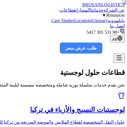
BROSAN
LOGISTICS
عن الشركة
خدماتنا
المسارات
قطاعات
▼
Resources
دليل
مدونة
Glossary
Locations
Case Studies
اتصل بنا
+90 531 301 5417
AR
طلب عرض سعر
Track
قطاعات
حلول لوجستية
نحن نقدم خدمات سلسلة توريد شاملة ومتخصصة مصممة لتلبية المتطل
لوجستيات النسيج والأزياء في تركيا
حلول النقل المتخصصة لقطاع الملابس والموضة السريعة من تركيا للن