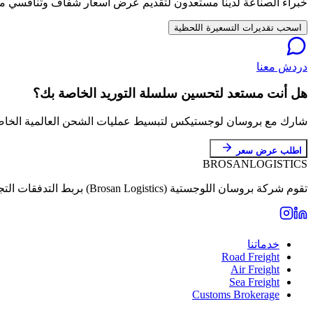
خبراء الصناعة لدينا مستعدون لتقديم عرض أسعار شفاف وتنافسي 
اسحب تقديرات التسعيرة اللحظية
دردش معنا
هل أنت مستعد لتحسين سلسلة التوريد الخاصة بك؟
شارك مع بروسان لوجستيكس لتبسيط عمليات الشحن العالمية الخاصة
اطلب عرض سعر
BROSAN
LOGISTICS
تقوم شركة بروسان اللوجستية (Brosan Logistics) بربط التدفقات التجارية بين المستثمرين الأتراك والأسواق العالمية عبر خدمات تخليص وتأمين استثنائية.
خدماتنا
Road Freight
Air Freight
Sea Freight
Customs Brokerage