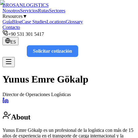
BROSAN
LOGISTICS
Nosotros
Servicios
Rutas
Sectores
Resources
▼
Guía
Blog
Case Studies
Locations
Glossary
Contacto
+90 531 301 5417
ES
Solicitar cotización
Track
Yunus Emre Gökalp
Director de Operaciones Logísticas
About
Yunus Emre Gökalp es un profesional de la logística con más de 15
años de experiencia en el transporte de carga internacional y la