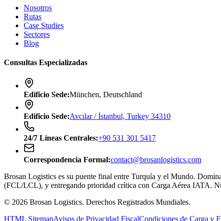
Nosotros
Rutas
Case Studies
Sectores
Blog
Consultas Especializadas
Edificio Sede
:
München, Deutschland
Edificio Sede
:
Avcılar / İstanbul, Turkey 34310
24/7
Líneas Centrales
:
+90 531 301 5417
Correspondencia Formal
:
contact@brosanlogistics.com
Brosan Logistics es su puente final entre Turquía y el Mundo. Domin
(FCL/LCL), y entregando prioridad crítica con Carga Aérea IATA. Nue
©
2026
Brosan Logistics.
Derechos Registrados Mundiales.
HTML Sitemap
Avisos de Privacidad Fiscal
Condiciones de Carga y F