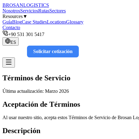
BROSAN
LOGISTICS
Nosotros
Servicios
Rutas
Sectores
Resources
▼
Guía
Blog
Case Studies
Locations
Glossary
Contacto
+90 531 301 5417
ES
Solicitar cotización
Track
Términos de Servicio
Última actualización: Marzo 2026
Aceptación de Términos
Al usar nuestro sitio, acepta estos Términos de Servicio de Brosan Log
Descripción