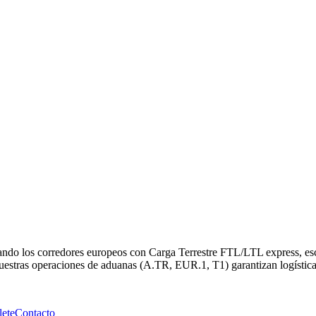
ando los corredores europeos con Carga Terrestre FTL/LTL express, es
stras operaciones de aduanas (A.TR, EUR.1, T1) garantizan logística 
lete
Contacto