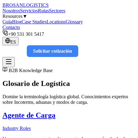
BROSAN
LOGISTICS
Nosotros
Servicios
Rutas
Sectores
Resources
▼
Guía
Blog
Case Studies
Locations
Glossary
Contacto
+90 531 301 5417
ES
Solicitar cotización
Track
B2B Knowledge Base
Glosario de Logística
Domine la terminología logística global. Conocimientos expertos
sobre Incoterms, aduanas y modos de carga.
Agente de Carga
Industry Roles