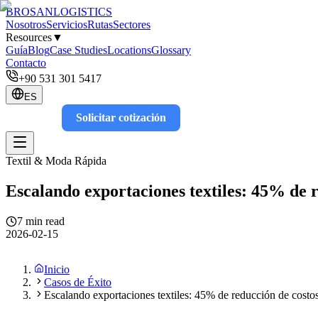
BROSAN
LOGISTICS
Nosotros
Servicios
Rutas
Sectores
Resources
▼
Guía
Blog
Case Studies
Locations
Glossary
Contacto
+90 531 301 5417
ES
Solicitar cotización
Track
Textil & Moda Rápida
Escalando exportaciones textiles: 45% de 
7 min read
2026-02-15
Inicio
Casos de Éxito
Escalando exportaciones textiles: 45% de reducción de cost