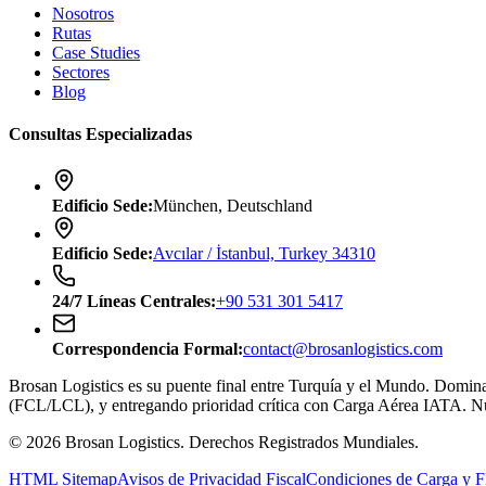
Nosotros
Rutas
Case Studies
Sectores
Blog
Consultas Especializadas
Edificio Sede
:
München, Deutschland
Edificio Sede
:
Avcılar / İstanbul, Turkey 34310
24/7
Líneas Centrales
:
+90 531 301 5417
Correspondencia Formal
:
contact@brosanlogistics.com
Brosan Logistics es su puente final entre Turquía y el Mundo. Domin
(FCL/LCL), y entregando prioridad crítica con Carga Aérea IATA. Nue
©
2026
Brosan Logistics.
Derechos Registrados Mundiales.
HTML Sitemap
Avisos de Privacidad Fiscal
Condiciones de Carga y F