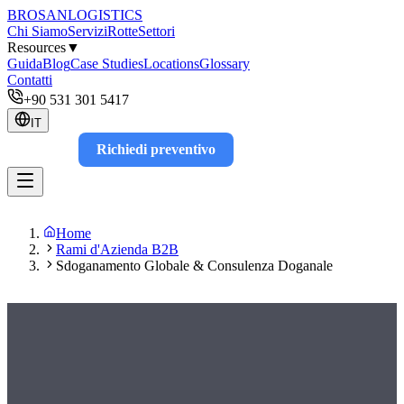
BROSAN
LOGISTICS
Chi Siamo
Servizi
Rotte
Settori
Resources
▼
Guida
Blog
Case Studies
Locations
Glossary
Contatti
+90 531 301 5417
IT
Richiedi preventivo
Track
Home
Rami d'Azienda B2B
Sdoganamento Globale & Consulenza Doganale