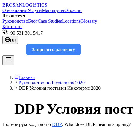
BROSAN
LOGISTICS
О компании
Услуги
Маршруты
Отрасли
Resources
▼
Руководство
Блог
Case Studies
Locations
Glossary
Контакты
+90 531 301 5417
RU
Запросить расценку
Track
Главная
Руководство по Incoterms® 2020
DDP Условия поставки Инкотермс 2020
DDP Условия пост
Полное руководство по
DDP
. What does DDP mean in shipping?