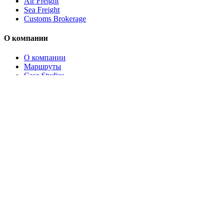
Air Freight
Sea Freight
Customs Brokerage
О компании
О компании
Маршруты
Case Studies
Отрасли
Блог
Компания из
Istanbul
(
TR→DE
)
запросила
Обратная связь
коммерческое предложение
2
мин.
Штаб-квартира
:
München, Deutschland
Штаб-квартира
:
Avcılar / İstanbul, Turkey 34310
24/7
Телефон диспетчерской
:
+90 531 301 5417
Электронная почта
:
contact@brosanlogistics.com