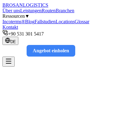
BROSAN
LOGISTICS
Über uns
Leistungen
Routen
Branchen
Ressourcen
▼
Incoterms®
Blog
Fallstudien
Locations
Glossar
Kontakt
+90 531 301 5417
DE
Angebot einholen
Track