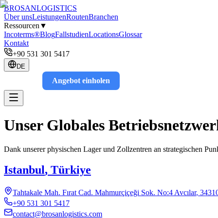
BROSAN
LOGISTICS
Über uns
Leistungen
Routen
Branchen
Ressourcen
▼
Incoterms®
Blog
Fallstudien
Locations
Glossar
Kontakt
+90 531 301 5417
DE
Angebot einholen
Track
Unser Globales Betriebsnetzwer
Dank unserer physischen Lager und Zollzentren an strategischen Punkt
Istanbul
,
Türkiye
Tahtakale Mah. Fırat Cad. Mahmurçiçeği Sok. No:4 Avcılar
,
3431
+90 531 301 5417
contact@brosanlogistics.com