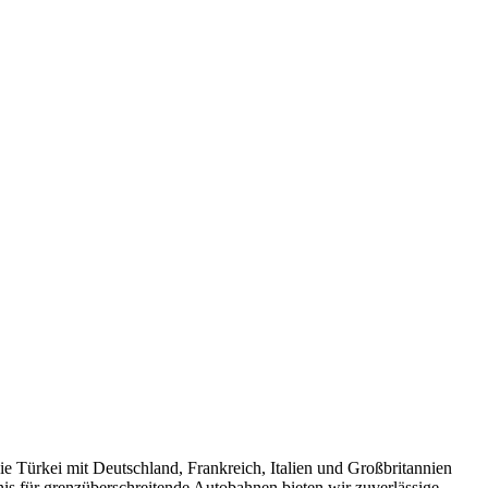
die Türkei mit Deutschland, Frankreich, Italien und Großbritannien
s für grenzüberschreitende Autobahnen bieten wir zuverlässige