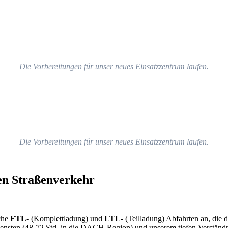
Die Vorbereitungen für unser neues Einsatzzentrum laufen.
Die Vorbereitungen für unser neues Einsatzzentrum laufen.
en Straßenverkehr
che
FTL
- (Komplettladung) und
LTL
- (Teilladung) Abfahrten an, die 
nsten (48-72 Std. in die DACH-Region) und unserem tiefen Verständni