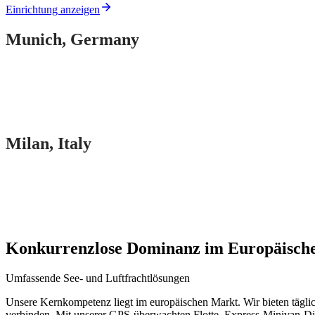
Einrichtung anzeigen
Munich
,
Germany
Milan
,
Italy
Konkurrenzlose Dominanz im Europäisch
Umfassende See- und Luftfrachtlösungen
Unsere Kernkompetenz liegt im europäischen Markt. Wir bieten tägli
verbinden. Mit unserer GPS-überwachten Flotte, Express-Minivan-Die