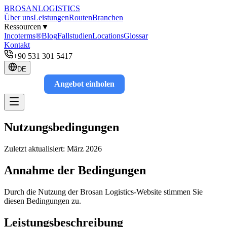
BROSAN
LOGISTICS
Über uns
Leistungen
Routen
Branchen
Ressourcen
▼
Incoterms®
Blog
Fallstudien
Locations
Glossar
Kontakt
+90 531 301 5417
DE
Angebot einholen
Track
Nutzungsbedingungen
Zuletzt aktualisiert: März 2026
Annahme der Bedingungen
Durch die Nutzung der Brosan Logistics-Website stimmen Sie
diesen Bedingungen zu.
Leistungsbeschreibung