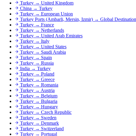
Turkey
→
United Kingdom
China
→
Turkey
Turkey
→
European Union
Turkey Ports (Ambarli, Mersin, Izmir)
→
Global Destinatio
Turkey
→
France
Turkey
→
Netherlands
Turkey
→
United Arab Emirates
Turkey
→
Italy
Turkey
→
United States
Turkey
→
Saudi Arabia
Turkey
→
Spain
Turkey
→
Russia
India
→
Turkey
Turkey
→
Poland
Turkey
→
Greece
Turkey
→
Romania
Turkey
→
Austria
Turkey
→
Belgium
Turkey
→
Bulgaria
Turkey
→
Hungary
Turkey
→
Czech Republic
Turkey
→
Sweden
Turkey
→
Denmark
Turkey
→
Switzerland
Turkey
→
Portugal