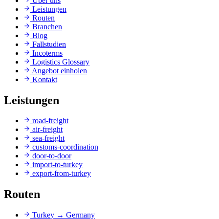
Über uns
Leistungen
Routen
Branchen
Blog
Fallstudien
Incoterms
Logistics Glossary
Angebot einholen
Kontakt
Leistungen
road-freight
air-freight
sea-freight
customs-coordination
door-to-door
import-to-turkey
export-from-turkey
Routen
Turkey
→
Germany