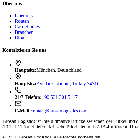
Über uns
Über uns
Routen
Case Studies
Branchen
Blog
Kontaktieren Sie uns
Hauptsitz
:
München, Deutschland
Hauptsitz
:
Avcılar / İstanbul, Turkey 34310
24/7
Telefon
:
+90 531 301 5417
E-Mail
:
contact@brosanlogistics.com
Brosan Logistics ist Ihre ultimative Brücke zwischen der Türkei und
(FCL/LCL) und liefern kritische Prioritäten mit IATA-Luftfracht. U
©
2026
Brosan Logistics.
Alle Rechte vorbehalten.