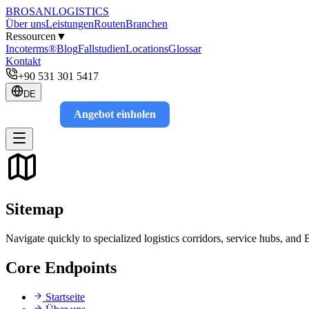
BROSAN
LOGISTICS
Über uns
Leistungen
Routen
Branchen
Ressourcen
▼
Incoterms®
Blog
Fallstudien
Locations
Glossar
Kontakt
+90 531 301 5417
DE
Angebot einholen
Track
Sitemap
Navigate quickly to specialized logistics corridors, service hubs, and 
Core Endpoints
Startseite