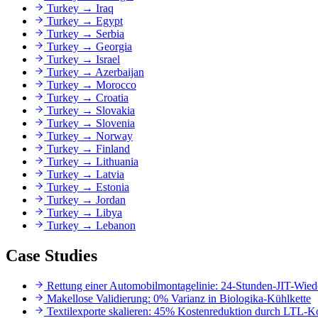
Turkey
→
Iraq
Turkey
→
Egypt
Turkey
→
Serbia
Turkey
→
Georgia
Turkey
→
Israel
Turkey
→
Azerbaijan
Turkey
→
Morocco
Turkey
→
Croatia
Turkey
→
Slovakia
Turkey
→
Slovenia
Turkey
→
Norway
Turkey
→
Finland
Turkey
→
Lithuania
Turkey
→
Latvia
Turkey
→
Estonia
Turkey
→
Jordan
Turkey
→
Libya
Turkey
→
Lebanon
Case Studies
Rettung einer Automobilmontagelinie: 24-Stunden-JIT-Wiede
Makellose Validierung: 0% Varianz in Biologika-Kühlkette
Textilexporte skalieren: 45% Kostenreduktion durch LTL-K