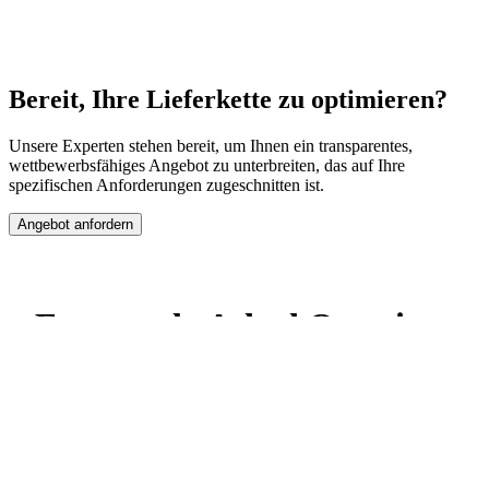
Bereit, Ihre Lieferkette zu optimieren?
Unsere Experten stehen bereit, um Ihnen ein transparentes,
wettbewerbsfähiges Angebot zu unterbreiten, das auf Ihre
spezifischen Anforderungen zugeschnitten ist.
Angebot anfordern
Frequently Asked Questions
Angebot
Anrufen
Ein Unternehmen aus
Istanbul
(
TR→DE
)
hat ein
Frachtangebot angefordert
2
Min.
Was ist der Unterschied zwischen FCL und
LCL?