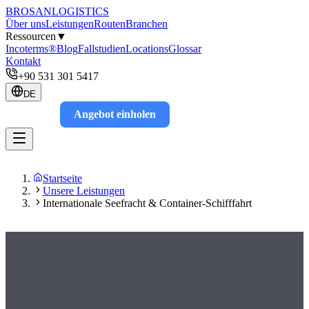
BROSAN
LOGISTICS
Über uns
Leistungen
Routen
Branchen
Ressourcen
▼
Incoterms®
Blog
Fallstudien
Locations
Glossar
Kontakt
+90 531 301 5417
DE
Angebot einholen
Track
Startseite
Unsere Leistungen
Internationale Seefracht & Container-Schifffahrt