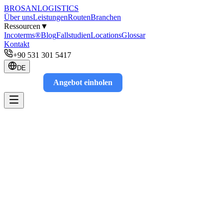
BROSAN
LOGISTICS
Über uns
Leistungen
Routen
Branchen
Ressourcen
▼
Incoterms®
Blog
Fallstudien
Locations
Glossar
Kontakt
+90 531 301 5417
DE
Angebot einholen
Track