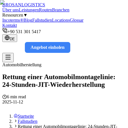
BROSAN
LOGISTICS
Über uns
Leistungen
Routen
Branchen
Ressourcen
▼
Incoterms®
Blog
Fallstudien
Locations
Glossar
Kontakt
+90 531 301 5417
DE
Angebot einholen
Track
Automobilherstellung
Rettung einer Automobilmontagelinie:
24-Stunden-JIT-Wiederherstellung
6 min read
2025-11-12
Startseite
Fallstudien
Rettung einer Automobilmontagelinie: 24-Stunden-JIT-