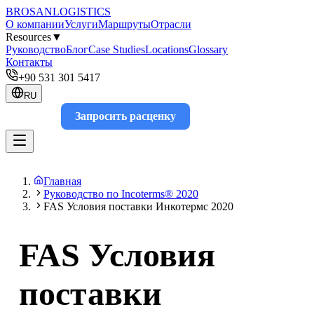
BROSAN
LOGISTICS
О компании
Услуги
Маршруты
Отрасли
Resources
▼
Руководство
Блог
Case Studies
Locations
Glossary
Контакты
+90 531 301 5417
RU
Запросить расценку
Track
Главная
Руководство по Incoterms® 2020
FAS Условия поставки Инкотермс 2020
FAS Условия
поставки