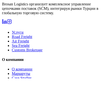
Brosan Logistics организует комплексное управление
цепочками поставок (SCM), интегрируя рынки Турции в
глобальную торговую систему.
Услуги
Road Freight
Air Freight
Sea Freight
Customs Brokerage
О компании
О компании
Маршруты
Case Studies
Отрасли
Блог
Расчёт
Звонок
Компания из
Istanbul
(
TR→DE
)
запросила
Обратная связь
коммерческое предложение
2
мин.