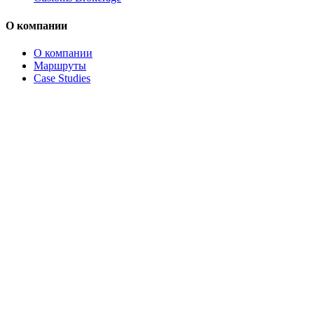
О компании
О компании
Маршруты
Case Studies
Отрасли
Блог
Компания из
Istanbul
(
TR→DE
)
запросила
Обратная связь
коммерческое предложение
2
мин.
Штаб-квартира
:
München, Deutschland
Штаб-квартира
:
Avcılar / İstanbul, Turkey 34310
24/7
Телефон диспетчерской
:
+90 531 301 5417
Электронная почта
:
contact@brosanlogistics.com
Brosan Logistics — ваш главный мост между Турцией и миром.
(FCL/LCL) и обеспечивая приоритетные авиаперевозки IATA. Н