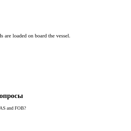
s are loaded on board the vessel.
Вопросы
 FAS and FOB?