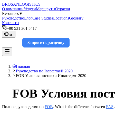
BROSAN
LOGISTICS
О компании
Услуги
Маршруты
Отрасли
Resources
▼
Руководство
Блог
Case Studies
Locations
Glossary
Контакты
+90 531 301 5417
RU
Запросить расценку
Track
Главная
Руководство по Incoterms® 2020
FOB Условия поставки Инкотермс 2020
FOB Условия пост
Полное руководство по
FOB
. What is the difference between
FAS