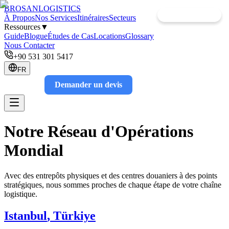
BROSAN
LOGISTICS
Ouvrira Bientôt
Ouvrira Bientôt
À Propos
Nos Services
Itinéraires
Secteurs
Ressources
▼
Guide
Blogue
Études de Cas
Locations
Glossary
Nous Contacter
+90 531 301 5417
FR
Demander un devis
Track
Notre Réseau d'Opérations
Mondial
Avec des entrepôts physiques et des centres douaniers à des points
stratégiques, nous sommes proches de chaque étape de votre chaîne
logistique.
Istanbul
,
Türkiye