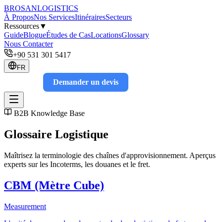
BROSAN
LOGISTICS
À Propos
Nos Services
Itinéraires
Secteurs
Ressources
▼
Guide
Blogue
Études de Cas
Locations
Glossary
Nous Contacter
+90 531 301 5417
FR
Demander un devis
Track
B2B Knowledge Base
Glossaire Logistique
Maîtrisez la terminologie des chaînes d'approvisionnement. Aperçus
experts sur les Incoterms, les douanes et le fret.
CBM (Mètre Cube)
Measurement