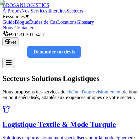
BROSAN
LOGISTICS
À Propos
Nos Services
Itinéraires
Secteurs
Ressources
▼
Guide
Blogue
Études de Cas
Locations
Glossary
Nous Contacter
+90 531 301 5417
FR
Demander un devis
Track
Secteurs
Solutions Logistiques
Nous proposons des services de
chaîne d'approvisionnement
de bout
en bout spécialisés, adaptés aux exigences uniques de votre secteur.
Logistique Textile & Mode Turquie
Solutions d'approvisionnement spécialisées pour la mode éphémère.