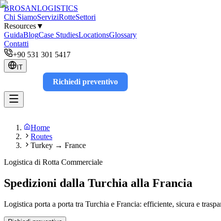
BROSAN
LOGISTICS
Chi Siamo
Servizi
Rotte
Settori
Resources
▼
Guida
Blog
Case Studies
Locations
Glossary
Contatti
+90 531 301 5417
IT
Richiedi preventivo
Track
Home
Routes
Turkey → France
Logistica di Rotta Commerciale
Spedizioni dalla Turchia alla Francia
Logistica porta a porta tra Turchia e Francia: efficiente, sicura e traspa