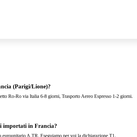
ancia (Parigi/Lione)?
to Ro-Ro via Italia 6-8 giorni, Trasporto Aereo Espresso 1-2 giorni.
i importati in Francia?
cato eurounitario A.TR. Eseguiamo per voi la dichiarazione T1.