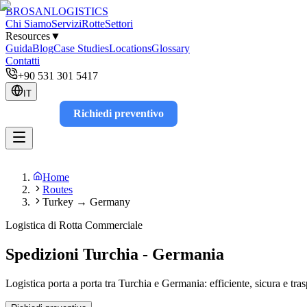
BROSAN
LOGISTICS
Chi Siamo
Servizi
Rotte
Settori
Resources
▼
Guida
Blog
Case Studies
Locations
Glossary
Contatti
+90 531 301 5417
IT
Richiedi preventivo
Track
Home
Routes
Turkey → Germany
Logistica di Rotta Commerciale
Spedizioni Turchia - Germania
Logistica porta a porta tra Turchia e Germania: efficiente, sicura e tras