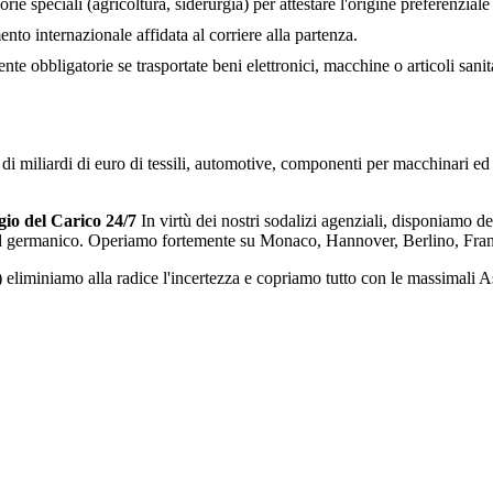
ie speciali (agricoltura, siderurgia) per attestare l'origine preferenziale
to internazionale affidata al corriere alla partenza.
e obbligatorie se trasportate beni elettronici, macchine o articoli sanit
di miliardi di euro di tessili, automotive, componenti per macchinari ed
io del Carico 24/7
In virtù dei nostri sodalizi agenziali, disponiamo de
 germanico. Operiamo fortemente su Monaco, Hannover, Berlino, Fran
) eliminiamo alla radice l'incertezza e copriamo tutto con le massimali 
Allarga Orizzonti e Esporta Ora!
tivo vincolante in meno di 2 ore sulle nostre eccezionali tariffe nolo 
Richiedi Fissare Un Preventivo Gratis