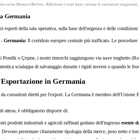
ino verso Monaco/Berlino. Riflettono i costi base, escluse le variazioni stagionali
alla Germania
tri esperti della sala operativa, sulla base dell'urgenza e delle condizio
a - Germania:
Il corridoio europeo centrale più trafficato. Le procedure
i Pendik o Çeşme, i nostri rimorchi raggiungono via nave traghetto (Ro-R
ntica scialuppa di salvataggio durante i rigidi inverni o quando le fro
'Esportazione in Germania
a consulenti diretti per l'export. La Germania è membro dell'Unione Eu
i attesa, è obbligatorio disporre di:
ri prodotti industriali e agricoli raffinati godano dell'ingresso
esente d
:
Devono presentare chiaramente tipologia della merce, peso netto e lordo