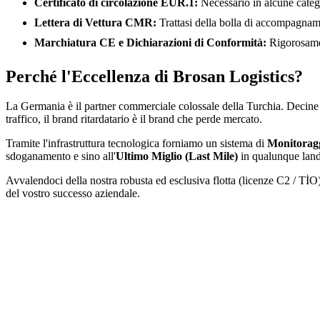
Certificato di circolazione EUR.1:
Necessario in alcune categor
Lettera di Vettura CMR:
Trattasi della bolla di accompagnamen
Marchiatura CE e Dichiarazioni di Conformità:
Rigorosament
Perché l'Eccellenza di Brosan Logistics?
La Germania è il partner commerciale colossale della Turchia. Decine 
traffico, il brand ritardatario è il brand che perde mercato.
Tramite l'infrastruttura tecnologica forniamo un sistema di
Monitoragg
sdoganamento e sino all'
Ultimo Miglio (Last Mile)
in qualunque land
Avvalendoci della nostra robusta ed esclusiva flotta (licenze C2 / TİO
del vostro successo aziendale.
Volete un preven