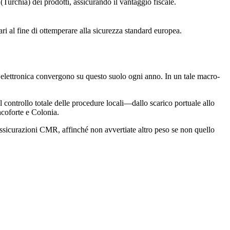
 (Turchia) dei prodotti, assicurando il vantaggio fiscale.
ari al fine di ottemperare alla sicurezza standard europea.
 elettronica convergono su questo suolo ogni anno. In un tale macro-
l controllo totale delle procedure locali—dallo scarico portuale allo
coforte e Colonia.
Assicurazioni CMR, affinché non avvertiate altro peso se non quello
Turchia-Germania?