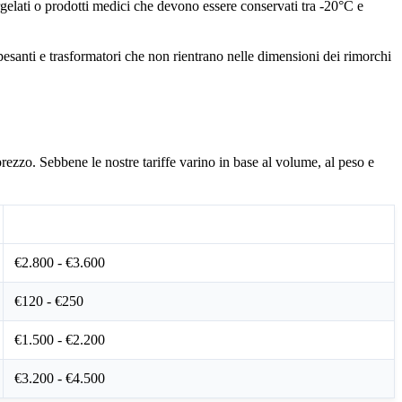
surgelati o prodotti medici che devono essere conservati tra -20°C e
esanti e trasformatori che non rientrano nelle dimensioni dei rimorchi
prezzo. Sebbene le nostre tariffe varino in base al volume, al peso e
Fascia di Prezzo Media (Euro)
€2.800 - €3.600
€120 - €250
€1.500 - €2.200
€3.200 - €4.500