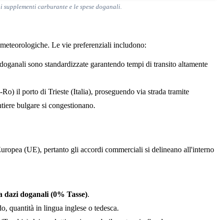
, i supplementi carburante e le spese doganali.
ni meteorologiche. Le vie preferenziali includono:
 doganali sono standardizzate garantendo tempi di transito altamente
o) il porto di Trieste (Italia), proseguendo via strada tramite
ntiere bulgare si congestionano.
ropea (UE), pertanto gli accordi commerciali si delineano all'interno
a dazi doganali (0% Tasse)
.
, quantità in lingua inglese o tedesca.