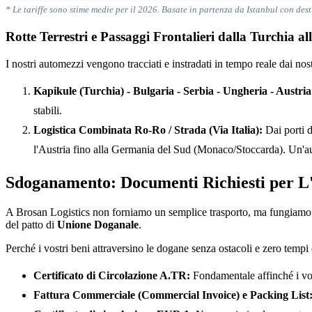
* Le tariffe sono stime medie per il 2026. Basate in partenza da Istanbul con dest
Rotte Terrestri e Passaggi Frontalieri dalla Turchia 
I nostri automezzi vengono tracciati e instradati in tempo reale dai nos
Kapikule (Turchia) - Bulgaria - Serbia - Ungheria - Austri
stabili.
Logistica Combinata Ro-Ro / Strada (Via Italia):
Dai porti d
l'Austria fino alla Germania del Sud (Monaco/Stoccarda). Un'aute
Sdoganamento: Documenti Richiesti per L
A Brosan Logistics non forniamo un semplice trasporto, ma fungiamo d
del patto di
Unione Doganale
.
Perché i vostri beni attraversino le dogane senza ostacoli e zero tempi d
Certificato di Circolazione A.TR:
Fondamentale affinché i vost
Fattura Commerciale (Commercial Invoice) e Packing List