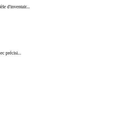
le d'inventair
...
ec précisi
...