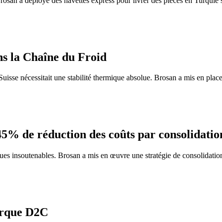
Brosan a déployé des navettes express pour livrer des pièces en Turquie
ns la Chaîne du Froid
Suisse nécessitait une stabilité thermique absolue. Brosan a mis en plac
: 45% de réduction des coûts par consolidati
tiques insoutenables. Brosan a mis en œuvre une stratégie de consolidat
arque D2C