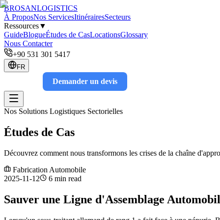
BROSAN
LOGISTICS
À Propos
Nos Services
Itinéraires
Secteurs
Ressources
▼
Guide
Blogue
Études de Cas
Locations
Glossary
Nous Contacter
+90 531 301 5417
FR
Demander un devis
Track
Nos Solutions Logistiques Sectorielles
Études de Cas
Découvrez comment nous transformons les crises de la chaîne d'approvi
Fabrication Automobile
2025-11-12
6 min read
Sauver une Ligne d'Assemblage Automobil