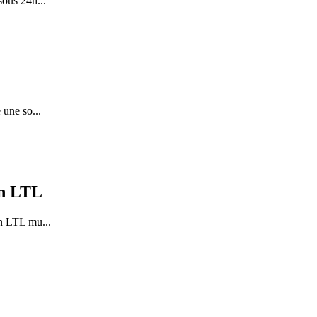
 sous 24h
...
e une so
...
on LTL
ion LTL mu
...