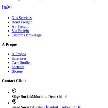
Nos Services
Road Freight
Air Freight
Sea Freight
Customs Brokerage
À Propos
À Propos
Itinéraires
Case Studies
Secteurs
Blogue
Contact Client
Siège Social
:
München, Deutschland
Siège Social
:
Avcılar / İstanbul, Turkey 34310