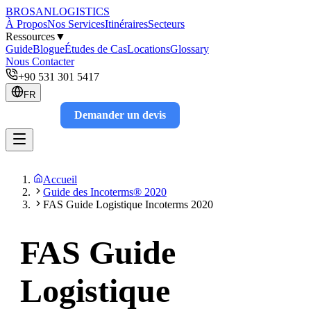
BROSAN
LOGISTICS
À Propos
Nos Services
Itinéraires
Secteurs
Ressources
▼
Guide
Blogue
Études de Cas
Locations
Glossary
Nous Contacter
+90 531 301 5417
FR
Demander un devis
Track
Accueil
Guide des Incoterms® 2020
FAS Guide Logistique Incoterms 2020
FAS Guide
Logistique