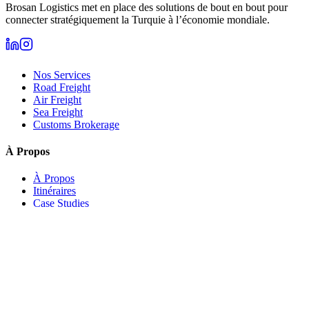
Brosan Logistics met en place des solutions de bout en bout pour
connecter stratégiquement la Turquie à l’économie mondiale.
Nos Services
Road Freight
Air Freight
Sea Freight
Customs Brokerage
À Propos
À Propos
Itinéraires
Case Studies
Secteurs
Blogue
Devis
Appeler
Une entreprise de
Istanbul
(
TR→DE
)
a demandé un
Contact Client
devis de fret
2
min
Siège Social
:
München, Deutschland