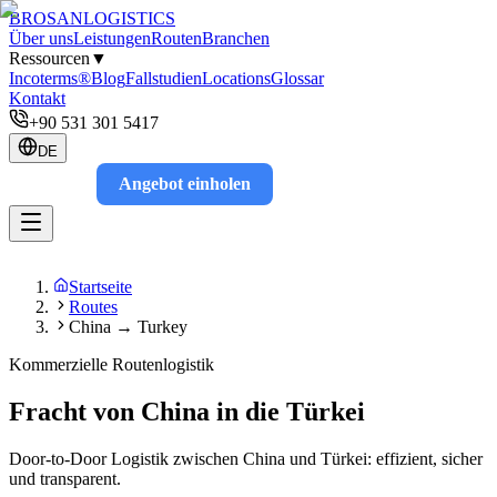
BROSAN
LOGISTICS
Über uns
Leistungen
Routen
Branchen
Ressourcen
▼
Incoterms®
Blog
Fallstudien
Locations
Glossar
Kontakt
+90 531 301 5417
DE
Angebot einholen
Track
Startseite
Routes
China → Turkey
Kommerzielle Routenlogistik
Fracht von China in die Türkei
Door-to-Door Logistik zwischen China und Türkei: effizient, sicher
und transparent.