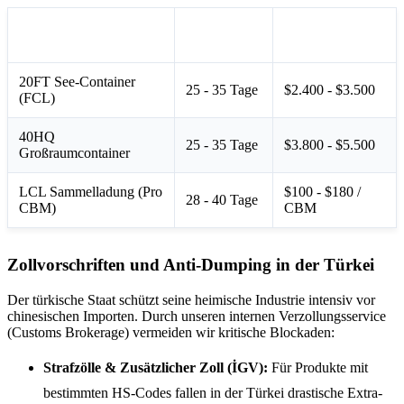
Transitzeit
Kostenspanne
Serviceart
(Ca.)
(USD)
20FT See-Container
25 - 35 Tage
$2.400 - $3.500
(FCL)
40HQ
25 - 35 Tage
$3.800 - $5.500
Großraumcontainer
LCL Sammelladung (Pro
$100 - $180 /
28 - 40 Tage
CBM)
CBM
Zollvorschriften und Anti-Dumping in der Türkei
Der türkische Staat schützt seine heimische Industrie intensiv vor
chinesischen Importen. Durch unseren internen Verzollungsservice
(Customs Brokerage) vermeiden wir kritische Blockaden:
Strafzölle & Zusätzlicher Zoll (İGV):
Für Produkte mit
bestimmten HS-Codes fallen in der Türkei drastische Extra-