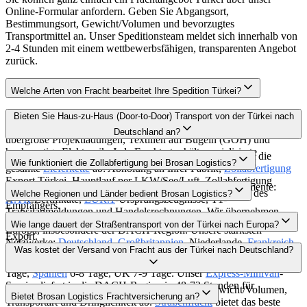
Online-Formular anfordern. Geben Sie Abgangsort,
Bestimmungsort, Gewicht/Volumen und bevorzugtes
Transportmittel an. Unser Speditionsteam meldet sich innerhalb von
2-4 Stunden mit einem wettbewerbsfähigen, transparenten Angebot
zurück.
Welche Arten von Fracht bearbeitet Ihre Spedition Türkei?
Als Full-Service
Spedition Türkei
bearbeiten wir Stückgut,
Bieten Sie Haus-zu-Haus (Door-to-Door) Transport von der Türkei nach
temperaturempfindliche Waren (Frigo/Reefer), Gefahrgut (ADR),
Deutschland an?
übergroße Projektladungen, Textilien auf Bügeln (GOH) und
hochwertige Elektronik. Jede Frachtart erhält spezialisierte
Ja, unser Door-to-Door Türkei
Deutschland
Service deckt die
Wie funktioniert die Zollabfertigung bei Brosan Logistics?
Behandlung durch unsere Experten.
gesamte
Lieferkette
ab: Abholung an Ihrer Fabrik,
Zollabfertigung
Export Türkei, Hauptlauf per LKW/See/Luft, Zollabfertigung
Unser
Zollabfertigung
Türkei Team verwaltet alle Dokumente:
Import Deutschland und finale Zustellung bis zur Rampe des
Welche Regionen und Länder bedient Brosan Logistics?
A.TR
-Zertifikate,
EUR.1
-Ursprungszeugnisse, T1-
Empfängers.
Transitanmeldungen und Handelsrechnungen. Wir übernehmen
Wir operieren global mit Kernkompetenz in der Verbindung Türkei-
Zölle, Steuern und die Einhaltung aller Vorschriften für Import und
Wie lange dauert der Straßentransport von der Türkei nach Europa?
Europa, insbesondere der DACH-Region. Unsere stärksten
Export.
Netzwerke:
Deutschland
,
Großbritannien
, Niederlande,
Frankreich
,
Transitzeiten Türkei Europa per Straße:
Deutschland
5-7 Tage,
Was kostet der Versand von Fracht aus der Türkei nach Deutschland?
Italien
,
Spanien
, VAE, Saudi-Arabien, Russland, Indien, China und
Frankreich
5-7 Tage,
Italien
3-5 Tage (via Ro-Ro), Niederlande 5-7
USA — über 40 Länder mit direkten Agenten.
Tage,
Spanien
6-8 Tage, UK 7-9 Tage. Unser
Express-Minivan
-
Service liefert in die DACH-Region in 48-72 Stunden für
Frachtkosten Türkei
Deutschland
hängen von Gewicht/Volumen,
Bietet Brosan Logistics Frachtversicherung an?
Eilsendungen.
Transportart und Dringlichkeit ab.
Straßenfracht
bietet das beste