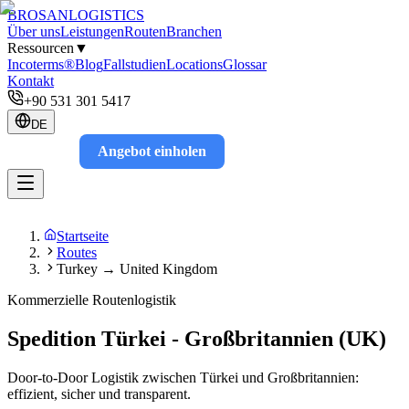
BROSAN
LOGISTICS
Über uns
Leistungen
Routen
Branchen
Ressourcen
▼
Incoterms®
Blog
Fallstudien
Locations
Glossar
Kontakt
+90 531 301 5417
DE
Angebot einholen
Track
Startseite
Routes
Turkey → United Kingdom
Kommerzielle Routenlogistik
Spedition Türkei - Großbritannien (UK)
Door-to-Door Logistik zwischen Türkei und Großbritannien:
effizient, sicher und transparent.