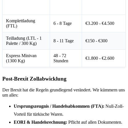
Geschätzte
Durchschnittspreis
Dienstleistungsart
Transitzeit
(Euro)
Komplettladung
6 - 8 Tage
€3.200 - €4.500
(FTL)
Teilladung (LTL - 1
8 - 11 Tage
€150 - €300
Palette / 300 Kg)
Express Minivan
48 - 72
€1.800 - €2.600
(1300 Kg)
Stunden
Post-Brexit Zollabwicklung
Der Brexit hat die Regeln grundlegend verändert. Wir kümmern uns
um alles:
Ursprungszeugnis / Handelsabkommen (FTA):
Null-Zoll-
Vorteil für türkische Waren.
EORI & Handelsrechnung:
Pflicht auf allen Dokumenten.