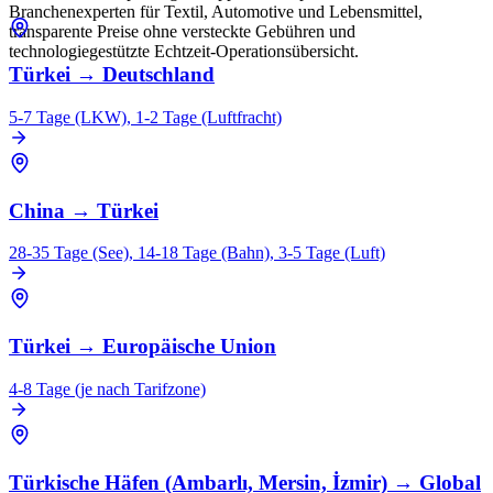
Branchenexperten für Textil, Automotive und Lebensmittel,
transparente Preise ohne versteckte Gebühren und
technologiegestützte Echtzeit-Operationsübersicht.
Türkei
→
Deutschland
5-7 Tage (LKW), 1-2 Tage (Luftfracht)
China
→
Türkei
28-35 Tage (See), 14-18 Tage (Bahn), 3-5 Tage (Luft)
Türkei
→
Europäische Union
4-8 Tage (je nach Tarifzone)
Türkische Häfen (Ambarlı, Mersin, İzmir)
→
Global