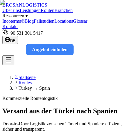
BROSAN
LOGISTICS
Über uns
Leistungen
Routen
Branchen
Ressourcen
▼
Incoterms®
Blog
Fallstudien
Locations
Glossar
Kontakt
+90 531 301 5417
DE
Angebot einholen
Track
Startseite
Routes
Turkey → Spain
Kommerzielle Routenlogistik
Versand aus der Türkei nach Spanien
Door-to-Door Logistik zwischen Türkei und Spanien: effizient,
sicher und transparent.