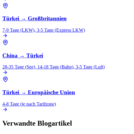
Türkei
→
Großbritannien
7-9 Tage (LKW), 3-5 Tage (Express LKW)
China
→
Türkei
28-35 Tage (See), 14-18 Tage (Bahn), 3-5 Tage (Luft)
Türkei
→
Europäische Union
4-8 Tage (je nach Tarifzone)
Verwandte Blogartikel