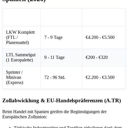
Transport-
Durchschnittliche
Orientierungspreis
Service
Laufzeit
(Euro)
LKW Komplett
(FTL /
7 - 9 Tage
€4.200 - €5.500
Planensattel)
LTL Sammelgut
9 - 11 Tage
€200 - €320
(1 Europalette)
Sprinter /
Minivan
72 - 96 Std.
€2.200 - €3.500
(Express)
Zollabwicklung & EU-Handelspräferenzen (A.TR)
Beim Handel mit Spanien greifen die Begünstigungen der
Europäischen Zollunion:
Türkische Industriegüter und Textilien zirkulieren dank dem