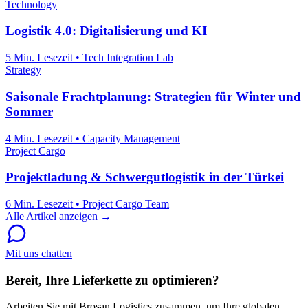
Technology
Logistik 4.0: Digitalisierung und KI
5 Min. Lesezeit
•
Tech Integration Lab
Strategy
Saisonale Frachtplanung: Strategien für Winter und
Sommer
4 Min. Lesezeit
•
Capacity Management
Project Cargo
Projektladung & Schwergutlogistik in der Türkei
6 Min. Lesezeit
•
Project Cargo Team
Alle Artikel anzeigen →
Mit uns chatten
Bereit, Ihre Lieferkette zu optimieren?
Arbeiten Sie mit Brosan Logistics zusammen, um Ihre globalen