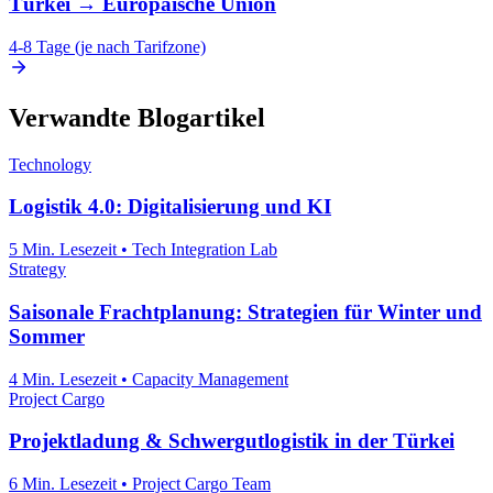
Türkei
→
Europäische Union
4-8 Tage (je nach Tarifzone)
Verwandte Blogartikel
Technology
Logistik 4.0: Digitalisierung und KI
5 Min. Lesezeit
•
Tech Integration Lab
Strategy
Saisonale Frachtplanung: Strategien für Winter und
Sommer
4 Min. Lesezeit
•
Capacity Management
Project Cargo
Projektladung & Schwergutlogistik in der Türkei
6 Min. Lesezeit
•
Project Cargo Team