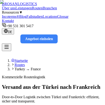
BROSAN
LOGISTICS
Über uns
Leistungen
Routen
Branchen
Ressourcen
▼
Incoterms®
Blog
Fallstudien
Locations
Glossar
Kontakt
+90 531 301 5417
DE
Angebot einholen
Track
Startseite
Routes
Turkey → France
Kommerzielle Routenlogistik
Versand aus der Türkei nach Frankreich
Door-to-Door Logistik zwischen Türkei und Frankreich: effizient,
sicher und transparent.