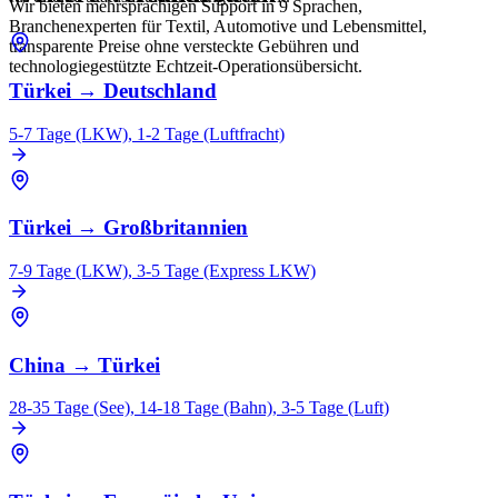
Wir bieten mehrsprachigen Support in 9 Sprachen,
Branchenexperten für Textil, Automotive und Lebensmittel,
transparente Preise ohne versteckte Gebühren und
technologiegestützte Echtzeit-Operationsübersicht.
Türkei
→
Deutschland
5-7 Tage (LKW), 1-2 Tage (Luftfracht)
Türkei
→
Großbritannien
7-9 Tage (LKW), 3-5 Tage (Express LKW)
China
→
Türkei
28-35 Tage (See), 14-18 Tage (Bahn), 3-5 Tage (Luft)