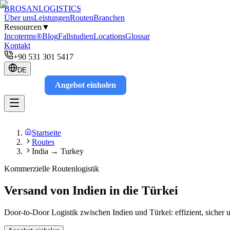
BROSAN
LOGISTICS
Über uns
Leistungen
Routen
Branchen
Ressourcen
▼
Incoterms®
Blog
Fallstudien
Locations
Glossar
Kontakt
+90 531 301 5417
DE
Angebot einholen
Track
Startseite
Routes
India → Turkey
Kommerzielle Routenlogistik
Versand von Indien in die Türkei
Door-to-Door Logistik zwischen Indien und Türkei: effizient, sicher u