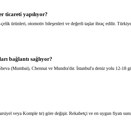
 ticareti yapılıyor?
elik ürünleri, otomotiv bileşenleri ve değerli taşlar ihraç edilir. Türk
ları bağlantı sağlıyor?
a Sheva (Mumbai), Chennai ve Mundra'dır. İstanbul'a deniz yolu 12-18
rsiyel veya Komple tır) göre değişir. Rekabetçi ve en uygun fiyatı sunuyo