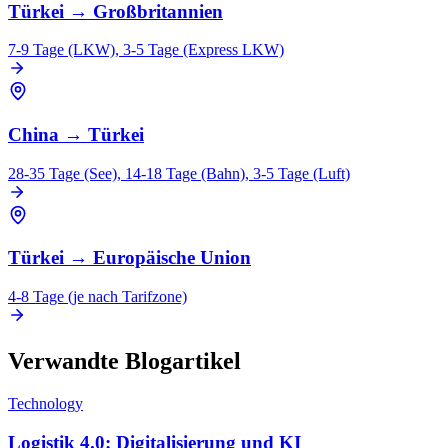
Türkei
→
Großbritannien
7-9 Tage (LKW), 3-5 Tage (Express LKW)
China
→
Türkei
28-35 Tage (See), 14-18 Tage (Bahn), 3-5 Tage (Luft)
Türkei
→
Europäische Union
4-8 Tage (je nach Tarifzone)
Verwandte Blogartikel
Technology
Logistik 4.0: Digitalisierung und KI