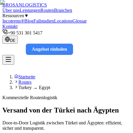
BROSAN
LOGISTICS
Über uns
Leistungen
Routen
Branchen
Ressourcen
▼
Incoterms®
Blog
Fallstudien
Locations
Glossar
Kontakt
+90 531 301 5417
DE
Angebot einholen
Track
Startseite
Routes
Turkey → Egypt
Kommerzielle Routenlogistik
Versand von der Türkei nach Ägypten
Door-to-Door Logistik zwischen Türkei und Ägypten: effizient,
sicher und transparent.