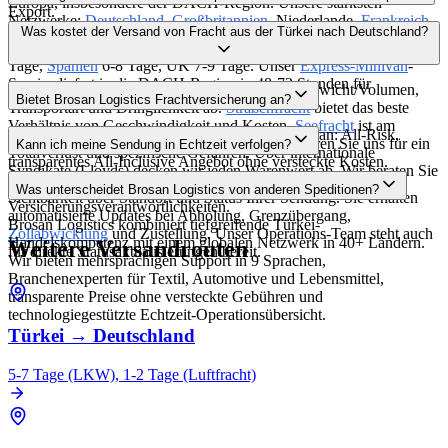
Europa, insbesondere der DACH-Region. Unsere stärksten
Export.
Netzwerke:
Deutschland
,
Großbritannien
, Niederlande,
Frankreich
,
Transitzeiten Türkei Europa per Straße:
Deutschland
5-7 Tage,
Was kostet der Versand von Fracht aus der Türkei nach Deutschland?
Italien
,
Spanien
, VAE, Saudi-Arabien, Russland, Indien, China und
Frankreich
5-7 Tage,
Italien
3-5 Tage (via Ro-Ro), Niederlande 5-7
USA — über 40 Länder mit direkten Agenten.
Tage,
Spanien
6-8 Tage, UK 7-9 Tage. Unser
Express-Minivan
-
Service liefert in die DACH-Region in 48-72 Stunden für
Frachtkosten Türkei
Deutschland
hängen von Gewicht/Volumen,
Bietet Brosan Logistics Frachtversicherung an?
Eilsendungen.
Transportart und Dringlichkeit ab.
Straßenfracht
bietet das beste
Verhältnis von Geschwindigkeit und Kosten.
Seefracht
ist am
Ja, wir bieten umfassende Transportversicherung an: All-Risk,
wirtschaftlichsten für große Volumina. Kontaktieren Sie uns für ein
Kann ich meine Sendung in Echtzeit verfolgen?
Totalverlust und spezifische Gefahren. Über internationale
transparentes All-Inclusive Angebot ohne versteckte Kosten.
Syndikate (Lloyds) decken wir jeden Warenwert ab. Wir beraten Sie
Absolut. Unser GPS-basiertes Tracking-System bietet 24/7
auch zu Incoterms-Implikationen für
Was unterscheidet Brosan Logistics von anderen Speditionen?
Sichtbarkeit über Standort und Status Ihrer Sendung. Sie erhalten
Versicherungsverantwortlichkeiten.
automatisierte Updates bei Abholung, Grenzübergang,
Brosan Logistics kombiniert tiefgreifende Türkei-
Zollabwicklung
und Zustellung. Unser Operations-Team steht auch
Handelskompetenz mit einem globalen Netzwerk in 40+ Ländern.
Weitere Versandrouten
für direkte Statusaktualisierungen bereit.
Wir bieten mehrsprachigen Support in 9 Sprachen,
Branchenexperten für Textil, Automotive und Lebensmittel,
transparente Preise ohne versteckte Gebühren und
technologiegestützte Echtzeit-Operationsübersicht.
Türkei
→
Deutschland
5-7 Tage (LKW), 1-2 Tage (Luftfracht)