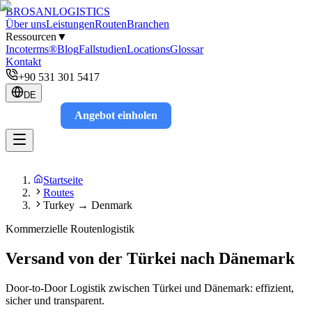
BROSAN
LOGISTICS
Über uns
Leistungen
Routen
Branchen
Ressourcen
▼
Incoterms®
Blog
Fallstudien
Locations
Glossar
Kontakt
+90 531 301 5417
DE
Angebot einholen
Track
Startseite
Routes
Turkey → Denmark
Kommerzielle Routenlogistik
Versand von der Türkei nach Dänemark
Door-to-Door Logistik zwischen Türkei und Dänemark: effizient,
sicher und transparent.