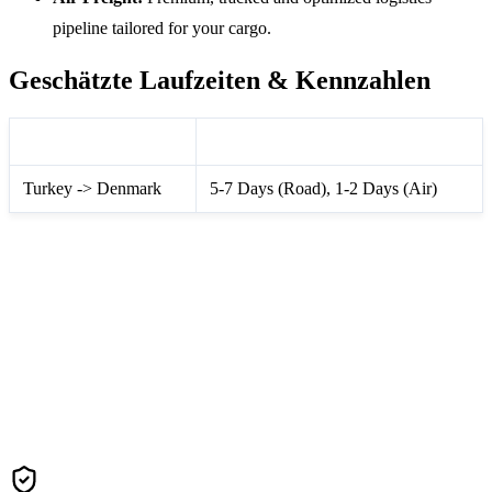
pipeline tailored for your cargo.
Geschätzte Laufzeiten & Kennzahlen
Route Information
Transit Time Matrix
Turkey -> Denmark
5-7 Days (Road), 1-2 Days (Air)
Contact Us For A Fast Quote
We guarantee to beat standard market rates via our extensive
global carrier network.
Get Freight Quote (Denmark)