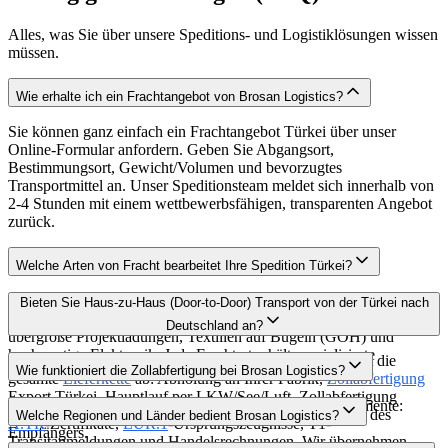
Alles, was Sie über unsere Speditions- und Logistiklösungen wissen
müssen.
Wie erhalte ich ein Frachtangebot von Brosan Logistics?
Sie können ganz einfach ein Frachtangebot Türkei über unser
Online-Formular anfordern. Geben Sie Abgangsort,
Bestimmungsort, Gewicht/Volumen und bevorzugtes
Transportmittel an. Unser Speditionsteam meldet sich innerhalb von
2-4 Stunden mit einem wettbewerbsfähigen, transparenten Angebot
zurück.
Welche Arten von Fracht bearbeitet Ihre Spedition Türkei?
Als Full-Service
Spedition Türkei
bearbeiten wir Stückgut,
Bieten Sie Haus-zu-Haus (Door-to-Door) Transport von der Türkei nach
temperaturempfindliche Waren (Frigo/Reefer), Gefahrgut (ADR),
Deutschland an?
übergroße Projektladungen, Textilien auf Bügeln (GOH) und
hochwertige Elektronik. Jede Frachtart erhält spezialisierte
Ja, unser Door-to-Door Türkei
Deutschland
Service deckt die
Wie funktioniert die Zollabfertigung bei Brosan Logistics?
Behandlung durch unsere Experten.
gesamte
Lieferkette
ab: Abholung an Ihrer Fabrik,
Zollabfertigung
Export Türkei, Hauptlauf per LKW/See/Luft, Zollabfertigung
Unser
Zollabfertigung
Türkei Team verwaltet alle Dokumente:
Import Deutschland und finale Zustellung bis zur Rampe des
Welche Regionen und Länder bedient Brosan Logistics?
A.TR
-Zertifikate,
EUR.1
-Ursprungszeugnisse, T1-
Empfängers.
Transitanmeldungen und Handelsrechnungen. Wir übernehmen