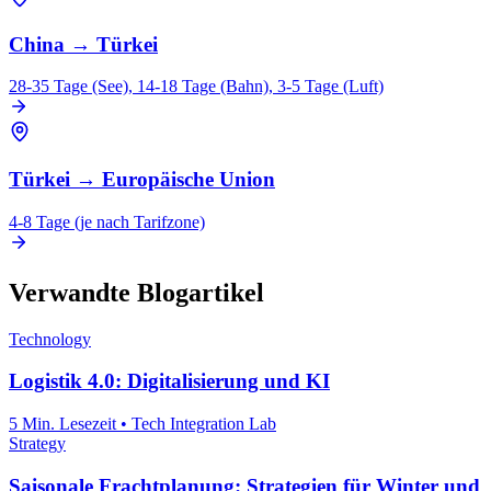
China
→
Türkei
28-35 Tage (See), 14-18 Tage (Bahn), 3-5 Tage (Luft)
Türkei
→
Europäische Union
4-8 Tage (je nach Tarifzone)
Verwandte Blogartikel
Technology
Logistik 4.0: Digitalisierung und KI
5 Min. Lesezeit
•
Tech Integration Lab
Strategy
Saisonale Frachtplanung: Strategien für Winter und