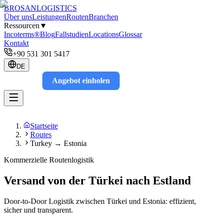
BROSAN
LOGISTICS
Über uns
Leistungen
Routen
Branchen
Ressourcen
▼
Incoterms®
Blog
Fallstudien
Locations
Glossar
Kontakt
+90 531 301 5417
DE
Angebot einholen
Track
Startseite
Routes
Turkey → Estonia
Kommerzielle Routenlogistik
Versand von der Türkei nach Estland
Door-to-Door Logistik zwischen Türkei und Estonia: effizient,
sicher und transparent.