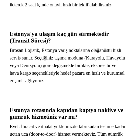
ileterek 2 saat içinde onaylı hızlı bir teklif alabilirsiniz.
Estonya'ya ulaşım kaç gün sürmektedir
(Transit Süresi)?
Brosan Lojistik, Estonya varış noktalarına olağanüstü hızlı
servis sunar. Seçtiğiniz taşıma moduna (Karayolu, Havayolu
veya Denizyolu) göre değişmekle birlikte, ekspres tır ve
hava kargo seçenekleriyle hedef pazara en hızlı ve kurumsal
erişimi sağlıyoruz.
Estonya rotasında kapıdan kapıya nakliye ve
gümrük hizmetiniz var mı?
Evet. İhracat ve ithalat yüklerinizde fabrikadan teslime kadar
uçtan uca (door-to-door) hizmet vermekteyiz. Tüm gümrük