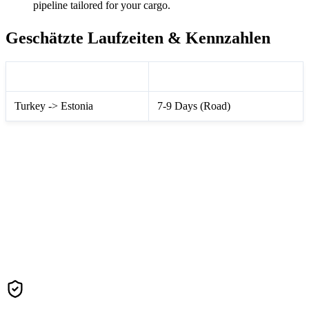
pipeline tailored for your cargo.
Geschätzte Laufzeiten & Kennzahlen
Route Information
Transit Time Matrix
Turkey -> Estonia
7-9 Days (Road)
Contact Us For A Fast Quote
We guarantee to beat standard market rates via our extensive
global carrier network.
Get Freight Quote (Estonia)