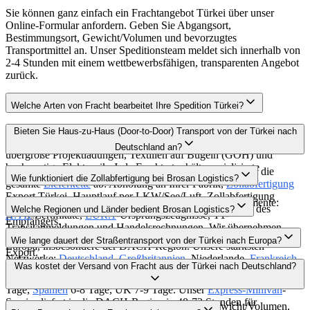
Sie können ganz einfach ein Frachtangebot Türkei über unser
Online-Formular anfordern. Geben Sie Abgangsort,
Bestimmungsort, Gewicht/Volumen und bevorzugtes
Transportmittel an. Unser Speditionsteam meldet sich innerhalb von
2-4 Stunden mit einem wettbewerbsfähigen, transparenten Angebot
zurück.
Welche Arten von Fracht bearbeitet Ihre Spedition Türkei?
Als Full-Service
Spedition Türkei
bearbeiten wir Stückgut,
Bieten Sie Haus-zu-Haus (Door-to-Door) Transport von der Türkei nach
temperaturempfindliche Waren (Frigo/Reefer), Gefahrgut (ADR),
Deutschland an?
übergroße Projektladungen, Textilien auf Bügeln (GOH) und
hochwertige Elektronik. Jede Frachtart erhält spezialisierte
Ja, unser Door-to-Door Türkei
Deutschland
Service deckt die
Wie funktioniert die Zollabfertigung bei Brosan Logistics?
Behandlung durch unsere Experten.
gesamte
Lieferkette
ab: Abholung an Ihrer Fabrik,
Zollabfertigung
Export Türkei, Hauptlauf per LKW/See/Luft, Zollabfertigung
Unser
Zollabfertigung
Türkei Team verwaltet alle Dokumente:
Import Deutschland und finale Zustellung bis zur Rampe des
Welche Regionen und Länder bedient Brosan Logistics?
A.TR
-Zertifikate,
EUR.1
-Ursprungszeugnisse, T1-
Empfängers.
Transitanmeldungen und Handelsrechnungen. Wir übernehmen
Wir operieren global mit Kernkompetenz in der Verbindung Türkei-
Zölle, Steuern und die Einhaltung aller Vorschriften für Import und
Wie lange dauert der Straßentransport von der Türkei nach Europa?
Europa, insbesondere der DACH-Region. Unsere stärksten
Export.
Netzwerke:
Deutschland
,
Großbritannien
, Niederlande,
Frankreich
,
Transitzeiten Türkei Europa per Straße:
Deutschland
5-7 Tage,
Was kostet der Versand von Fracht aus der Türkei nach Deutschland?
Italien
,
Spanien
, VAE, Saudi-Arabien, Russland, Indien, China und
Frankreich
5-7 Tage,
Italien
3-5 Tage (via Ro-Ro), Niederlande 5-7
USA — über 40 Länder mit direkten Agenten.
Tage,
Spanien
6-8 Tage, UK 7-9 Tage. Unser
Express-Minivan
-
Service liefert in die DACH-Region in 48-72 Stunden für
Frachtkosten Türkei
Deutschland
hängen von Gewicht/Volumen,