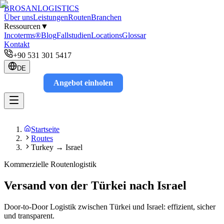
BROSAN
LOGISTICS
Über uns
Leistungen
Routen
Branchen
Ressourcen
▼
Incoterms®
Blog
Fallstudien
Locations
Glossar
Kontakt
+90 531 301 5417
DE
Angebot einholen
Track
Startseite
Routes
Turkey → Israel
Kommerzielle Routenlogistik
Versand von der Türkei nach Israel
Door-to-Door Logistik zwischen Türkei und Israel: effizient, sicher
und transparent.