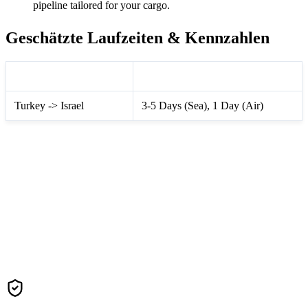
pipeline tailored for your cargo.
Geschätzte Laufzeiten & Kennzahlen
Route Information
Transit Time Matrix
Turkey -> Israel
3-5 Days (Sea), 1 Day (Air)
Contact Us For A Fast Quote
We guarantee to beat standard market rates via our extensive
global carrier network.
Get Freight Quote (Israel)