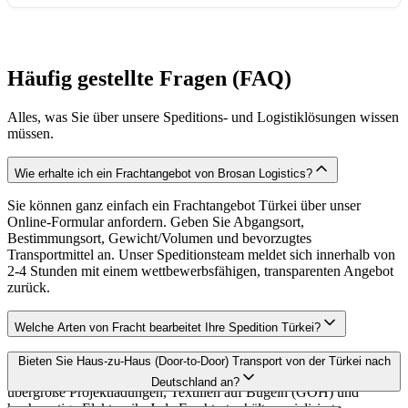
Häufig gestellte Fragen (FAQ)
Alles, was Sie über unsere Speditions- und Logistiklösungen wissen
müssen.
Wie erhalte ich ein Frachtangebot von Brosan Logistics?
Sie können ganz einfach ein Frachtangebot Türkei über unser
Online-Formular anfordern. Geben Sie Abgangsort,
Bestimmungsort, Gewicht/Volumen und bevorzugtes
Transportmittel an. Unser Speditionsteam meldet sich innerhalb von
2-4 Stunden mit einem wettbewerbsfähigen, transparenten Angebot
zurück.
Welche Arten von Fracht bearbeitet Ihre Spedition Türkei?
Als Full-Service
Spedition Türkei
bearbeiten wir Stückgut,
Bieten Sie Haus-zu-Haus (Door-to-Door) Transport von der Türkei nach
temperaturempfindliche Waren (Frigo/Reefer), Gefahrgut (ADR),
Deutschland an?
übergroße Projektladungen, Textilien auf Bügeln (GOH) und