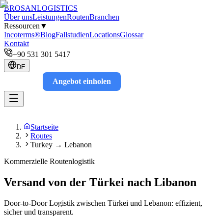
BROSAN
LOGISTICS
Über uns
Leistungen
Routen
Branchen
Ressourcen
▼
Incoterms®
Blog
Fallstudien
Locations
Glossar
Kontakt
+90 531 301 5417
DE
Angebot einholen
Track
Startseite
Routes
Turkey → Lebanon
Kommerzielle Routenlogistik
Versand von der Türkei nach Libanon
Door-to-Door Logistik zwischen Türkei und Lebanon: effizient,
sicher und transparent.