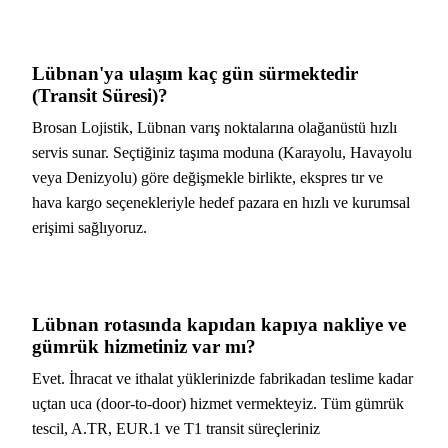
Lübnan'ya ulaşım kaç gün sürmektedir
(Transit Süresi)?
Brosan Lojistik, Lübnan varış noktalarına olağanüstü hızlı
servis sunar. Seçtiğiniz taşıma moduna (Karayolu, Havayolu
veya Denizyolu) göre değişmekle birlikte, ekspres tır ve
hava kargo seçenekleriyle hedef pazara en hızlı ve kurumsal
erişimi sağlıyoruz.
Lübnan rotasında kapıdan kapıya nakliye ve
gümrük hizmetiniz var mı?
Evet. İhracat ve ithalat yüklerinizde fabrikadan teslime kadar
uçtan uca (door-to-door) hizmet vermekteyiz. Tüm gümrük
tescil, A.TR, EUR.1 ve T1 transit süreçleriniz