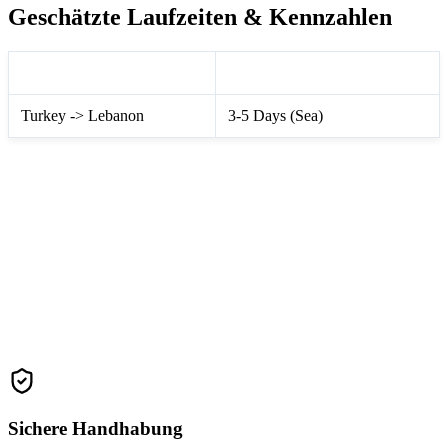
Geschätzte Laufzeiten & Kennzahlen
Route Information
Transit Time Matrix
Turkey -> Lebanon
3-5 Days (Sea)
Contact Us For A Fast Quote
We guarantee to beat standard market rates via our extensive
global carrier network.
Get Freight Quote (Lebanon)
Sichere Handhabung